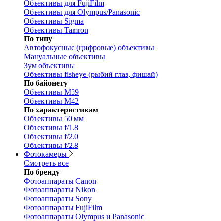
Объективы для FujiFilm
Объективы для Olympus/Panasonic
Объективы Sigma
Объективы Tamron
По типу
Автофокусные (цифровые) объективы
Мануальные объективы
Зум объективы
Объективы fisheye (рыбий глаз, фишай)
По байонету
Объективы M39
Объективы M42
По характеристикам
Объективы 50 мм
Объективы f/1.8
Объективы f/2.0
Объективы f/2.8
Фотокамеры
Смотреть все
По бренду
Фотоаппараты Canon
Фотоаппараты Nikon
Фотоаппараты Sony
Фотоаппараты FujiFilm
Фотоаппараты Olympus и Panasonic