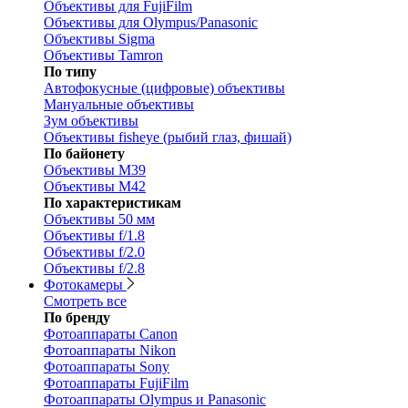
Объективы для FujiFilm
Объективы для Olympus/Panasonic
Объективы Sigma
Объективы Tamron
По типу
Автофокусные (цифровые) объективы
Мануальные объективы
Зум объективы
Объективы fisheye (рыбий глаз, фишай)
По байонету
Объективы M39
Объективы M42
По характеристикам
Объективы 50 мм
Объективы f/1.8
Объективы f/2.0
Объективы f/2.8
Фотокамеры
Смотреть все
По бренду
Фотоаппараты Canon
Фотоаппараты Nikon
Фотоаппараты Sony
Фотоаппараты FujiFilm
Фотоаппараты Olympus и Panasonic