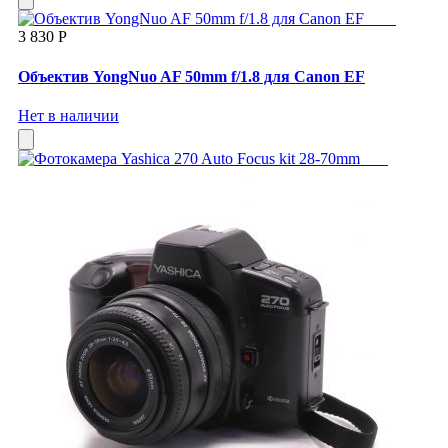
3 830 Р
Объектив YongNuo AF 50mm f/1.8 для Canon EF
Нет в наличии