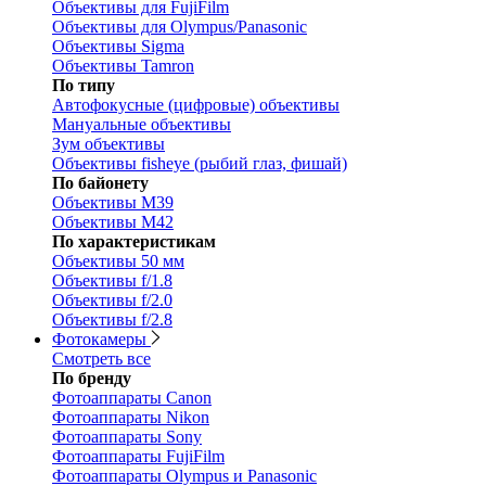
Объективы для FujiFilm
Объективы для Olympus/Panasonic
Объективы Sigma
Объективы Tamron
По типу
Автофокусные (цифровые) объективы
Мануальные объективы
Зум объективы
Объективы fisheye (рыбий глаз, фишай)
По байонету
Объективы M39
Объективы M42
По характеристикам
Объективы 50 мм
Объективы f/1.8
Объективы f/2.0
Объективы f/2.8
Фотокамеры
Смотреть все
По бренду
Фотоаппараты Canon
Фотоаппараты Nikon
Фотоаппараты Sony
Фотоаппараты FujiFilm
Фотоаппараты Olympus и Panasonic