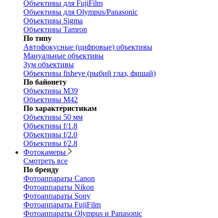
Объективы для FujiFilm
Объективы для Olympus/Panasonic
Объективы Sigma
Объективы Tamron
По типу
Автофокусные (цифровые) объективы
Мануальные объективы
Зум объективы
Объективы fisheye (рыбий глаз, фишай)
По байонету
Объективы M39
Объективы M42
По характеристикам
Объективы 50 мм
Объективы f/1.8
Объективы f/2.0
Объективы f/2.8
Фотокамеры
Смотреть все
По бренду
Фотоаппараты Canon
Фотоаппараты Nikon
Фотоаппараты Sony
Фотоаппараты FujiFilm
Фотоаппараты Olympus и Panasonic