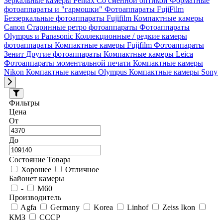
Зеркальные камеры Pentax
Со сменной оптикой
Форматные
фотоаппараты и "гармошки"
Фотоаппараты FujiFilm
Беззеркальные фотоаппараты Fujifilm
Компактные камеры
Canon
Старинные ретро фотоаппараты
Фотоаппараты
Olympus и Panasonic
Коллекционные / редкие камеры
фотоаппараты
Компактные камеры Fujifilm
Фотоаппараты
Зенит
Другие фотоаппараты
Компактные камеры Leica
Фотоаппараты моментальной печати
Компактные камеры
Nikon
Компактные камеры Olympus
Компактные камеры Sony
Фильтры
Цена
От
До
Состояние Товара
Хорошее
Отличное
Байонет камеры
-
М60
Производитель
Agfa
Germany
Korea
Linhof
Zeiss Ikon
КМЗ
СССР