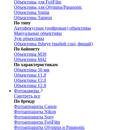
Объективы для FujiFilm
Объективы для Olympus/Panasonic
Объективы Sigma
Объективы Tamron
По типу
Автофокусные (цифровые) объективы
Мануальные объективы
Зум объективы
Объективы fisheye (рыбий глаз, фишай)
По байонету
Объективы M39
Объективы M42
По характеристикам
Объективы 50 мм
Объективы f/1.8
Объективы f/2.0
Объективы f/2.8
Фотокамеры
Смотреть все
По бренду
Фотоаппараты Canon
Фотоаппараты Nikon
Фотоаппараты Sony
Фотоаппараты FujiFilm
Фотоаппараты Olympus и Panasonic