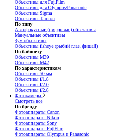
Объективы для FujiFilm
Объективы для Olympus/Panasonic
Объективы Sigma
Объективы Tamron
По типу
Автофокусные (цифровые) объективы
Мануальные объективы
Зум объективы
Объективы fisheye (рыбий глаз, фишай)
По байонету
Объективы M39
Объективы M42
По характеристикам
Объективы 50 мм
Объективы f/1.8
Объективы f/2.0
Объективы f/2.8
Фотокамеры
Смотреть все
По бренду
Фотоаппараты Canon
Фотоаппараты Nikon
Фотоаппараты Sony
Фотоаппараты FujiFilm
Фотоаппараты Olympus и Panasonic