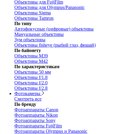
Объективы для FujiFilm
Объективы для Olympus/Panasonic
Объективы Sigma
Объективы Tamron
По типу
Автофокусные (цифровые) объективы
Мануальные объективы
Зум объективы
Объективы fisheye (рыбий глаз, фишай)
По байонету
Объективы M39
Объективы M42
По характеристикам
Объективы 50 мм
Объективы f/1.8
Объективы f/2.0
Объективы f/2.8
Фотокамеры
Смотреть все
По бренду
Фотоаппараты Canon
Фотоаппараты Nikon
Фотоаппараты Sony
Фотоаппараты FujiFilm
Фотоаппараты Olympus и Panasonic