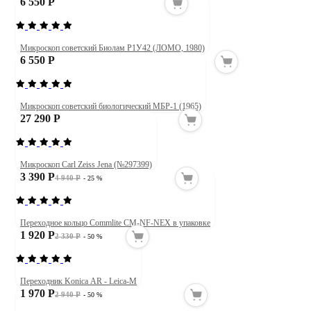
6 550 Р
Микроскоп советский Биолам Р1У42 (ЛОМО, 1980)
6 550 Р
Микроскоп советский биологический МБР-1 (1965)
27 290 Р
Микроскоп Carl Zeiss Jena (№297399)
3 390 Р
4 940 Р
- 25 %
Переходное кольцо Commlite CM-NF-NEX в упаковке
1 920 Р
2 330 Р
- 50 %
Переходник Konica AR - Leica-M
1 970 Р
2 940 Р
- 50 %