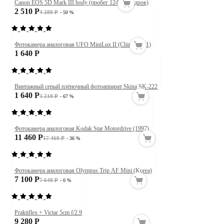
Canon EOS 5D Mark III body (пробег 124165 кадров)
2 510 Р
4 280 Р
- 50 %
Фотокамера аналоговая UFO MiniLux II (China, 1971)
1 640 Р
Винтажный серый плёночный фотоаппарат Skina SK-222
1 640 Р
3 210 Р
- 67 %
Фотокамера аналоговая Kodak Star Motordrive (1997)
11 460 Р
17 460 Р
- 36 %
Фотокамера аналоговая Olympus Trip AF Mini (Korea)
7 100 Р
7 640 Р
- 0 %
Praktiflex + Victar 5cm f/2.9
9 280 Р