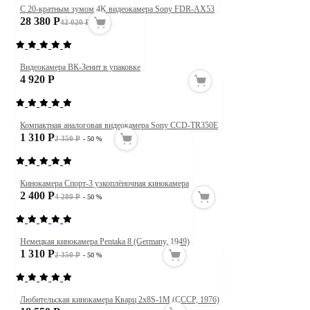
С 20-кратным зумом 4K видеокамера Sony FDR-AX53
28 380 Р
42 020 Р
- 34 %
Видеокамера ВК-Зенит в упаковке
4 920 Р
Компактная аналоговая видеокамера Sony CCD-TR350E
1 310 Р
2 350 Р
- 50 %
Кинокамера Спорт-3 узкоплёночная кинокамера
2 400 Р
4 280 Р
- 50 %
Немецкая кинокамера Pentaka 8 (Germany, 1949)
1 310 Р
2 350 Р
- 50 %
Любительская кинокамера Кварц 2х8S-1M (СССР, 1976)