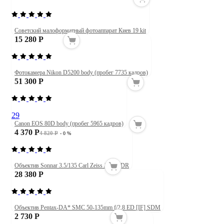
Советский малоформатный фотоаппарат Киев 19 kit
15 280 Р
Фотокамера Nikon D5200 body (пробег 7735 кадров)
51 300 Р
29
Canon EOS 80D body (пробег 5965 кадров)
4 370 Р
4 820 Р
- 0 %
Объектив Sonnar 3.5/135 Carl Zeiss Jena DDR
28 380 Р
Объектив Pentax-DA* SMC 50-135mm f/2.8 ED [IF] SDM
2 730 Р