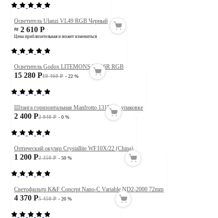
Осветитель Ulanzi VL49 RGB Черный
≈ 2 610 Р
Цена приблизительная и может измениться
Осветитель Godox LITEMONS LED6R RGB
15 280 Р
19 460 Р
- 22 %
Штанга горизонтальная Manfrotto 131DB в упаковке
2 400 Р
2 940 Р
- 0 %
Оптический окуляр Crystallite WF10X/22 (China)
1 200 Р
2 350 Р
- 50 %
Светофильтр K&F Concept Nano-C Variable ND2-2000 72mm
4 370 Р
5 450 Р
- 20 %