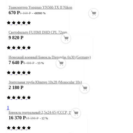
Трансмиттер Yongnuo YN560-TX II Nikon
670 Р
1 160 Р
- -66900 %
Светофильтр FUJIMI DHD CPL 72mm
9 820 Р
Немецкий военный Бинокль Dienstglas 6x30 (Germany)
7 640 Р
8 400 Р
- 13 %
Зрительная труба Юпитер 10х28 (Monocular 10x)
2 180 Р
1
Бинокль театральный 2,5х24-65 (СССР, 1956)
16 370 Р
18 590 Р
- 12 %