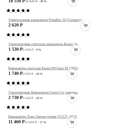
18 550 Р
30 020 Р
- 40 %
Универсальная кинокамера Pentaflex 16 (Germany)
2 620 Р
Узкопленочная советская кинокамера Кварц 2м
1 530 Р
1 610 Р
- 0 %
Кинокамера советская Кварц M/Quarz М (1965)
1 740 Р
2 940 Р
- 50 %
Узкоплёночная Кинокамера Спорт-3 в упаковке
2 730 Р
4 120 Р
- 50 %
Кинокамера Ломо Лантан черная (СССР, 1973)
11 460 Р
15 610 Р
- 27 %