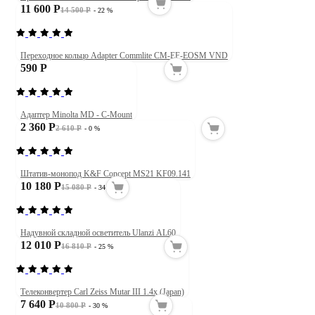
11 600 Р
14 500 Р
- 22 %
Переходное кольцо Adapter Commlite CM-EF-EOSM VND
590 Р
Адаптер Minolta MD - C-Mount
2 360 Р
2 610 Р
- 0 %
Штатив-монопод K&F Concept MS21 KF09.141
10 180 Р
15 080 Р
- 34 %
Надувной складной осветитель Ulanzi AL60
12 010 Р
16 810 Р
- 25 %
Телеконвертер Carl Zeiss Mutar III 1.4x (Japan)
7 640 Р
10 800 Р
- 30 %