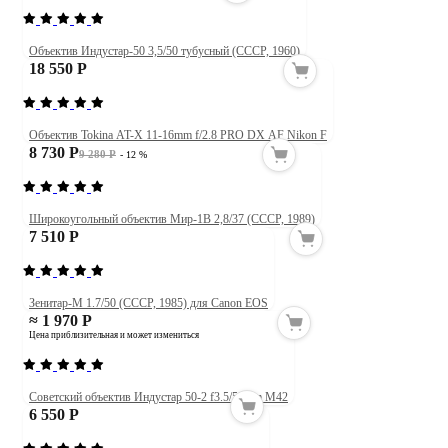
Объектив Индустар-50 3,5/50 тубусный (СССР, 1960)
18 550 Р
Объектив Tokina AT-X 11-16mm f/2.8 PRO DX AF Nikon F
8 730 Р
9 280 Р
- 12 %
Широкоугольный объектив Мир-1В 2,8/37 (СССР, 1989)
7 510 Р
Зенитар-М 1.7/50 (СССР, 1985) для Canon EOS
≈ 1 970 Р
Цена приблизительная и может измениться
Советский объектив Индустар 50-2 f3.5/50mm М42
6 550 Р