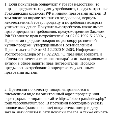
1. Если покупатель обнаружит у товара недостатки, то
вправе предъявить продавцу требования, предусмотренные
Гражданским кодексом РФ и иными правовыми актами. В
том числе он вправе отказаться от договора, вернуть
некачественный товар продавцу и потребовать возврата
уплаченных денег. Покупатель-потребитель также имеет
право предъявить требования, предусмотренные Законом
РФ "О защите прав потребителей" от 07.02.1992 N 2300-1,
Правилами продажи товаров по договору розничной
купли-продажи, утвержденными Постановлением
Правительства РФ от 31.12.2020 N 2463, Информация
Роспотребнадзора от 17.02.2021 "О правилах возврата и
обмена технически сложного товара" и иными правовыми
актами в сфере защиты прав потребителей. Порядок
предъявления требований определяется указанными
правовыми актами.
2. Претензии по качеству товара направляются в
письменном виде на электронный адрес продавца или
через формы возврата на сайте https://fotocccp.ru/index.php?
route=account/return/add. В претензии необходимо указать
полное имя (наименование) покупателя, номер и дату
заказа, дату оплаты и дату покупки товара, а также описать