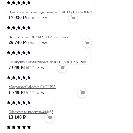
Профессиональная видеокамера ProHD JVC GY-HD200
17 930 Р
19 180 Р
- 11 %
Экшн камера SJCAM SJ11 Active Black
26 740 Р
36 020 Р
- 28 %
Бинокулярный микроскоп UNICO G380 (USA, 2010)
7 640 Р
9 010 Р
- 23 %
Микроскоп Labomed Cx E USA
1 740 Р
2 940 Р
- 50 %
Объектив микроскопа 40/0.65
13 100 Р