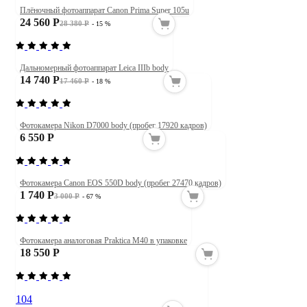
Плёночный фотоаппарат Canon Prima Super 105u
24 560 Р
28 380 Р
- 15 %
Дальномерный фотоаппарат Leica IIIb body
14 740 Р
17 460 Р
- 18 %
Фотокамера Nikon D7000 body (пробег 17920 кадров)
6 550 Р
Фотокамера Canon EOS 550D body (пробег 27470 кадров)
1 740 Р
3 000 Р
- 67 %
Фотокамера аналоговая Praktica M40 в упаковке
18 550 Р
104