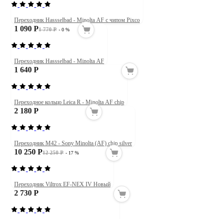
Переходник Hassselbad - Minolta AF с чипом Pixco
1 090 Р
1 770 Р
- 0 %
Переходник Hassselbad - Minolta AF
1 640 Р
Переходное кольцо Leica R - Minolta AF chip
2 180 Р
Переходник M42 - Sony Minolta (AF) chip silver
10 250 Р
12 250 Р
- 17 %
Переходник Viltrox EF-NEX IV Новый
2 730 Р