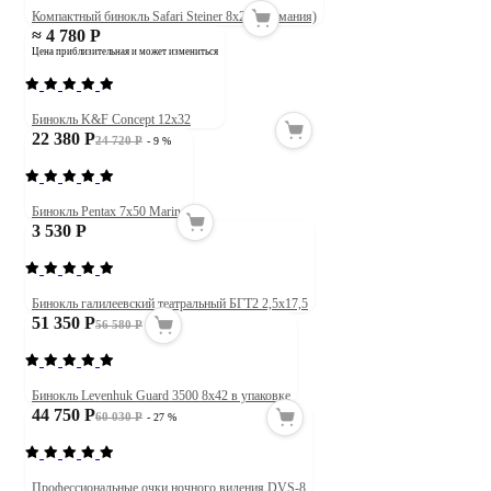
Компактный бинокль Safari Steiner 8x22 (Германия)
≈ 4 780 Р
Цена приблизительная и может измениться
Бинокль K&F Concept 12x32
22 380 Р
24 720 Р
- 9 %
Бинокль Pentax 7x50 Marine
3 530 Р
Бинокль галилеевский театральный БГТ2 2,5х17,5
51 350 Р
56 580 Р
- 9 %
Бинокль Levenhuk Guard 3500 8x42 в упаковке
44 750 Р
60 030 Р
- 27 %
Профессиональные очки ночного видения DVS-8