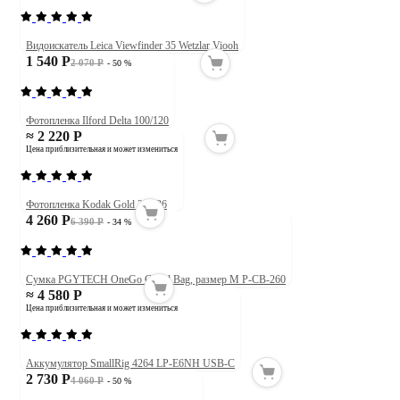
Видоискатель Leica Viewfinder 35 Wetzlar Viooh
1 540 Р
2 070 Р
- 50 %
Фотопленка Ilford Delta 100/120
≈ 2 220 Р
Цена приблизительная и может измениться
Фотопленка Kodak Gold 200/36
4 260 Р
6 390 Р
- 34 %
Сумка PGYTECH OneGo Cloud Bag, размер M P-CB-260
≈ 4 580 Р
Цена приблизительная и может измениться
Аккумулятор SmallRig 4264 LP-E6NH USB-C
2 730 Р
4 060 Р
- 50 %