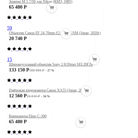
Зенитар М 1.7/50 для Nikon (КМЗ, 1985)
65 480 Р
59
Объектив Canon EF 24-70mm f/2.8 L II USM (Japan, 2020г)
20 740 Р
15
Широкоугольный объектив Sony 2.8/20mm SEL20F28
133 150 Р
180 080 Р
- 27 %
Цифровая видеокамера Canon XA55 (Japan, 2019)
12 560 Р
18 010 Р
- 34 %
Кинокамера Elmo C-300
65 480 Р