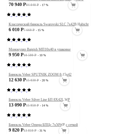
70 940 Р
84 040 Р
- 17 %
Классический бинокль Swarovski SLC 7x42B Habicht
6 010 Р
7 660 Р
- 15 %
Монокуляр Baigish МП10x40 в упаковке
9 950 Р
10 580 Р
- 10 %
Бинокль Veber SPUTNIK ZOOM 8-15х42
12 630 Р
15 030 Р
- 20 %
Бинокль Veber Silver Line БП 8X42L WP
13 090 Р
15 950 Р
- 14 %
Бинокль Veber Omega БПЦс 7x50WP с сеткой
9 820 Р
13 810 Р
- 31 %