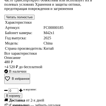
часто транспортирует объективы или использует их в
полевых условиях Хранения и защиты оптики,
предотвращая повреждения и загрязнения
Читать полностью
Характеристики
Артикул:
FC00000185
Байонет камеры:
M42x1
Год выпуска:
2025
Модель:
China
Страна производитель:
Китай
Все характеристики
Описание
480 Р
+4 520 ₽ до бесплатной
В наличии
В избранное
в корзине:
В корзину
🚚
Доставка
от 2-х дней
📦
Самовывоз
— забрать сегодня