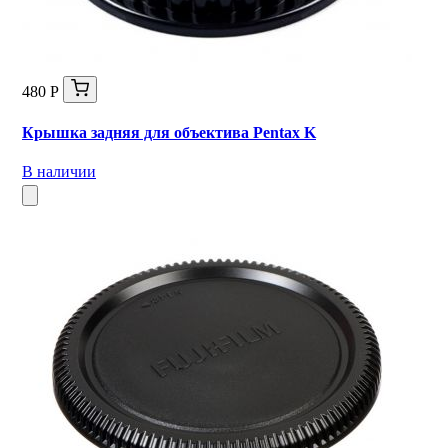
480 Р
Крышка задняя для объектива Pentax K
В наличии