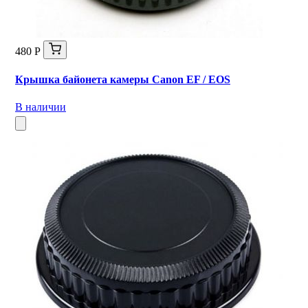
480 Р
Крышка байонета камеры Canon EF / EOS
В наличии