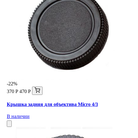
-22%
370 Р
470 Р
Крышка задняя для объектива Micro 4/3
В наличии