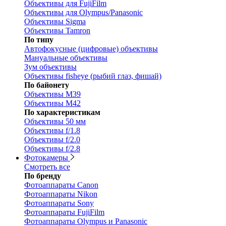
Объективы для FujiFilm
Объективы для Olympus/Panasonic
Объективы Sigma
Объективы Tamron
По типу
Автофокусные (цифровые) объективы
Мануальные объективы
Зум объективы
Объективы fisheye (рыбий глаз, фишай)
По байонету
Объективы M39
Объективы M42
По характеристикам
Объективы 50 мм
Объективы f/1.8
Объективы f/2.0
Объективы f/2.8
Фотокамеры
Смотреть все
По бренду
Фотоаппараты Canon
Фотоаппараты Nikon
Фотоаппараты Sony
Фотоаппараты FujiFilm
Фотоаппараты Olympus и Panasonic