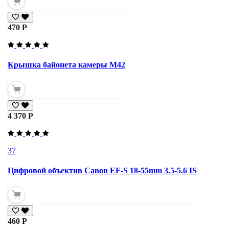
470 Р
Крышка байонета камеры М42
4 370 Р
37
Цифровой объектив Canon EF-S 18-55mm 3.5-5.6 IS
460 Р