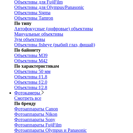
Объективы для FujiFilm
Объективы для Olympus/Panasonic
Объективы Sigma
Объективы Tamron
По типу
Автофокусные (цифровые) объективы
Мануальные объективы
Зум объективы
Объективы fisheye (рыбий глаз, фишай)
По байонету
Объективы M39
Объективы M42
По характеристикам
Объективы 50 мм
Объективы f/1.8
Объективы f/2.0
Объективы f/2.8
Фотокамеры
Смотреть все
По бренду
Фотоаппараты Canon
Фотоаппараты Nikon
Фотоаппараты Sony
Фотоаппараты FujiFilm
Фотоаппараты Olympus и Panasonic