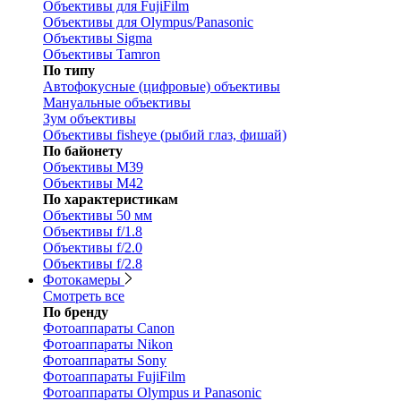
Объективы для FujiFilm
Объективы для Olympus/Panasonic
Объективы Sigma
Объективы Tamron
По типу
Автофокусные (цифровые) объективы
Мануальные объективы
Зум объективы
Объективы fisheye (рыбий глаз, фишай)
По байонету
Объективы M39
Объективы M42
По характеристикам
Объективы 50 мм
Объективы f/1.8
Объективы f/2.0
Объективы f/2.8
Фотокамеры
Смотреть все
По бренду
Фотоаппараты Canon
Фотоаппараты Nikon
Фотоаппараты Sony
Фотоаппараты FujiFilm
Фотоаппараты Olympus и Panasonic