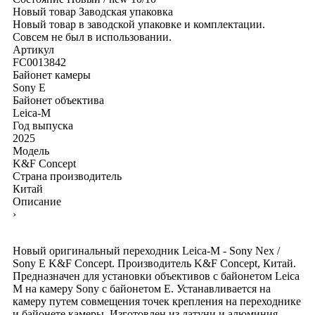
Новый товар
Заводская упаковка
Новый товар в заводской упаковке и комплектации.
Совсем не был в использовании.
Артикул
FC0013842
Байонет камеры
Sony E
Байонет объектива
Leica-M
Год выпуска
2025
Модель
K&F Concept
Страна производитель
Китай
Описание
›
Новый оригинальный переходник Leica-M - Sony Nex /
Sony E K&F Concept. Производитель K&F Concept, Китай.
Предназначен для установки объективов с байонетом Leica
M на камеру Sony с байонетом E. Устанавливается на
камеру путем совмещения точек крепления на переходнике
и байонете камеры. Изготовлен из латуни и алюминия.