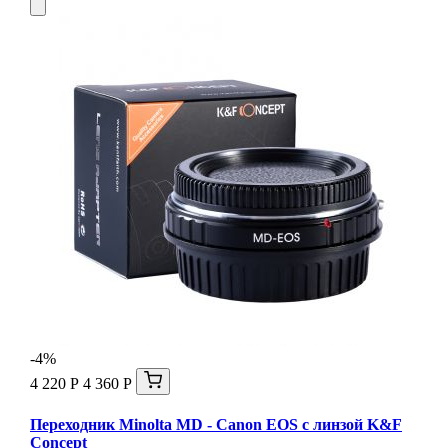
-4%
4 220 Р
4 360 Р
Переходник Minolta MD - Canon EOS с линзой K&F
Concept