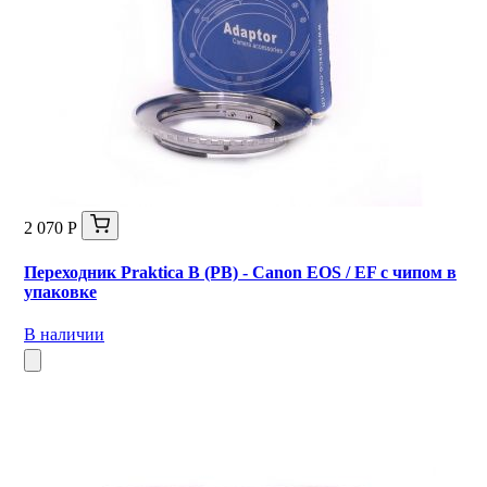
2 070 Р
Переходник Praktica B (PB) - Canon EOS / EF с чипом в
упаковке
В наличии