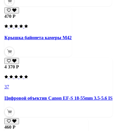
470 Р
Крышка байонета камеры М42
4 370 Р
37
Цифровой объектив Canon EF-S 18-55mm 3.5-5.6 IS
460 Р