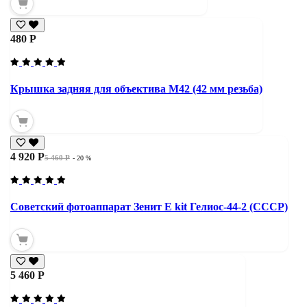
480 Р
Крышка задняя для объектива М42 (42 мм резьба)
4 920 Р
5 460 Р
- 20 %
Советский фотоаппарат Зенит Е kit Гелиос-44-2 (СССР)
5 460 Р