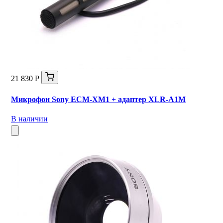
21 830 Р
Микрофон Sony ECM-XM1 + адаптер XLR-A1M
В наличии