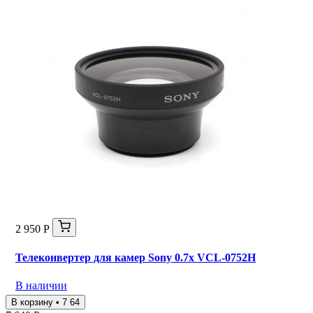
2 950 Р
Телеконвертер для камер Sony 0.7x VCL-0752H
В наличии
В корзину • 7 64