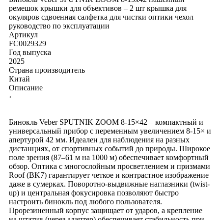
ремешок
крышки для объективов – 2 шт
крышка для
окуляров сдвоенная
салфетка для чистки оптики
чехол
руководство по эксплуатации
Артикул
FC0029329
Год выпуска
2025
Страна производитель
Китай
Описание
›
Бинокль Veber SPUTNIK ZOOM 8-15×42 – компактный и
универсальный прибор с переменным увеличением 8-15× и
апертурой 42 мм. Идеален для наблюдения на разных
дистанциях, от спортивных событий до природы. Широкое
поле зрения (87–61 м на 1000 м) обеспечивает комфортный
обзор. Оптика с многослойным просветлением и призмами
Roof (BK7) гарантирует четкое и контрастное изображение
даже в сумерках. Поворотно-выдвижные наглазники (twist-
up) и центральная фокусировка позволяют быстро
настроить бинокль под любого пользователя.
Прорезиненный корпус защищает от ударов, а крепление
на штатив (через адаптер) обеспечивает стабильность при