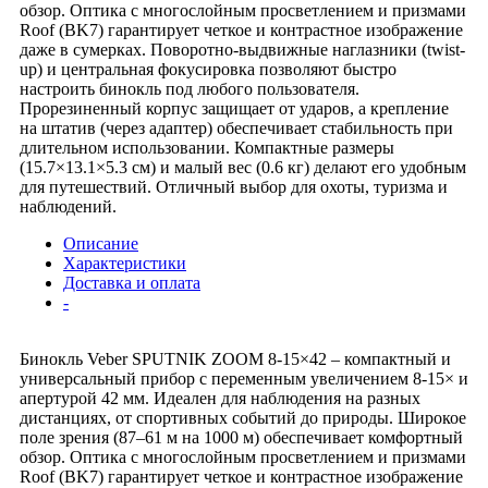
обзор. Оптика с многослойным просветлением и призмами
Roof (BK7) гарантирует четкое и контрастное изображение
даже в сумерках. Поворотно-выдвижные наглазники (twist-
up) и центральная фокусировка позволяют быстро
настроить бинокль под любого пользователя.
Прорезиненный корпус защищает от ударов, а крепление
на штатив (через адаптер) обеспечивает стабильность при
длительном использовании. Компактные размеры
(15.7×13.1×5.3 см) и малый вес (0.6 кг) делают его удобным
для путешествий. Отличный выбор для охоты, туризма и
наблюдений.
Описание
Характеристики
Доставка и оплата
-
Бинокль Veber SPUTNIK ZOOM 8-15×42 – компактный и
универсальный прибор с переменным увеличением 8-15× и
апертурой 42 мм. Идеален для наблюдения на разных
дистанциях, от спортивных событий до природы. Широкое
поле зрения (87–61 м на 1000 м) обеспечивает комфортный
обзор. Оптика с многослойным просветлением и призмами
Roof (BK7) гарантирует четкое и контрастное изображение