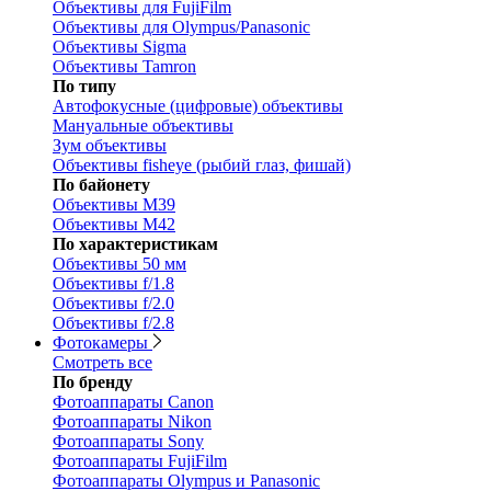
Объективы для FujiFilm
Объективы для Olympus/Panasonic
Объективы Sigma
Объективы Tamron
По типу
Автофокусные (цифровые) объективы
Мануальные объективы
Зум объективы
Объективы fisheye (рыбий глаз, фишай)
По байонету
Объективы M39
Объективы M42
По характеристикам
Объективы 50 мм
Объективы f/1.8
Объективы f/2.0
Объективы f/2.8
Фотокамеры
Смотреть все
По бренду
Фотоаппараты Canon
Фотоаппараты Nikon
Фотоаппараты Sony
Фотоаппараты FujiFilm
Фотоаппараты Olympus и Panasonic