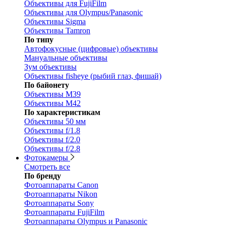
Объективы для FujiFilm
Объективы для Olympus/Panasonic
Объективы Sigma
Объективы Tamron
По типу
Автофокусные (цифровые) объективы
Мануальные объективы
Зум объективы
Объективы fisheye (рыбий глаз, фишай)
По байонету
Объективы M39
Объективы M42
По характеристикам
Объективы 50 мм
Объективы f/1.8
Объективы f/2.0
Объективы f/2.8
Фотокамеры
Смотреть все
По бренду
Фотоаппараты Canon
Фотоаппараты Nikon
Фотоаппараты Sony
Фотоаппараты FujiFilm
Фотоаппараты Olympus и Panasonic