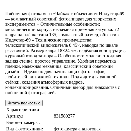
Плёночная фотокамера «Чайка» с объективом Индустар-69
— компактный советский фотоаппарат для творческих
экспериментов – Отличительные особенности:
металлический корпус, несъёмная приёмная катушка. 72
кадра на плёнке типа 135, компактный размер, объектив
Индустар-69 – Технические преимущества:
телескопический видоискатель 0.45×, наводка по шкале
расстояний. Размер кадра 18×24 мм, надёжная конструкция,
курковый взвод затвора – Особенности модели: откидная
задняя стенка, простое управление. Удобная перемотка
плёнки, надёжная механика, классический советский
дизайн – Идеально для: начинающих фотографов,
любителей винтажной техники. Подходит для уличной
съёмки, создания атмосферных кадров,
коллекционирования. Отличный выбор для знакомства с
плёночной фотографией.
Читать полностью
Характеристики
Артикул:
831580277
Байонет камеры:
-
Вид фототехники:
фотокамера аналоговая