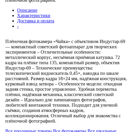
плёночной фотографией.
Описание
Характеристики
Доставка и оплата
-
Плёночная фотокамера «Чайка» с объективом Индустар-69
— компактный советский фотоаппарат для творческих
экспериментов – Отличительные особенности:
металлический корпус, несъёмная приёмная катушка. 72
кадра на плёнке типа 135, компактный размер, объектив
Индустар-69 – Технические преимущества:
телескопический видоискатель 0.45×, наводка по шкале
расстояний. Размер кадра 18×24 мм, надёжная конструкция,
курковый взвод затвора – Особенности модели: откидная
задняя стенка, простое управление. Удобная перемотка
плёнки, надёжная механика, классический советский
дизайн – Идеально для: начинающих фотографов,
любителей винтажной техники. Подходит для уличной
съёмки, создания атмосферных кадров,
коллекционирования. Отличный выбор для знакомства с
плёночной фотографией.
Все проданные товары
Все фотокамеры
Все шкальные