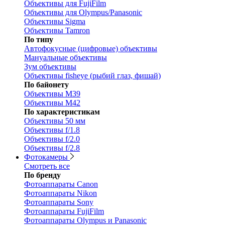
Объективы для FujiFilm
Объективы для Olympus/Panasonic
Объективы Sigma
Объективы Tamron
По типу
Автофокусные (цифровые) объективы
Мануальные объективы
Зум объективы
Объективы fisheye (рыбий глаз, фишай)
По байонету
Объективы M39
Объективы M42
По характеристикам
Объективы 50 мм
Объективы f/1.8
Объективы f/2.0
Объективы f/2.8
Фотокамеры
Смотреть все
По бренду
Фотоаппараты Canon
Фотоаппараты Nikon
Фотоаппараты Sony
Фотоаппараты FujiFilm
Фотоаппараты Olympus и Panasonic