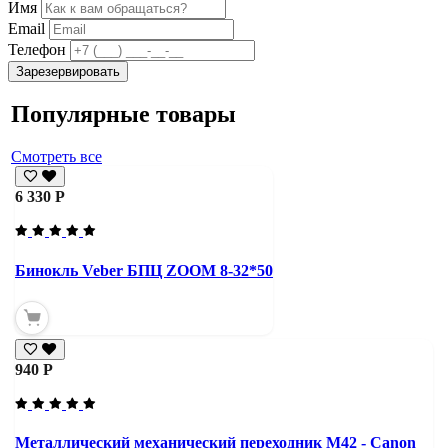
Имя
Email
Телефон
Зарезервировать
Популярные товары
Смотреть все
6 330 Р
Бинокль Veber БПЦ ZOOM 8-32*50
940 Р
Металлический механический переходник M42 - Canon