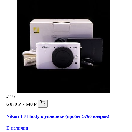
-11%
6 870 Р
7 640 Р
Nikon 1 J1 body в упаковке (пробег 5760 кадров)
В наличии