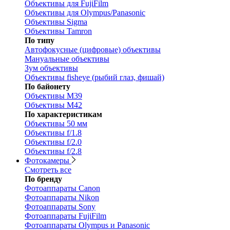
Объективы для FujiFilm
Объективы для Olympus/Panasonic
Объективы Sigma
Объективы Tamron
По типу
Автофокусные (цифровые) объективы
Мануальные объективы
Зум объективы
Объективы fisheye (рыбий глаз, фишай)
По байонету
Объективы M39
Объективы M42
По характеристикам
Объективы 50 мм
Объективы f/1.8
Объективы f/2.0
Объективы f/2.8
Фотокамеры
Смотреть все
По бренду
Фотоаппараты Canon
Фотоаппараты Nikon
Фотоаппараты Sony
Фотоаппараты FujiFilm
Фотоаппараты Olympus и Panasonic