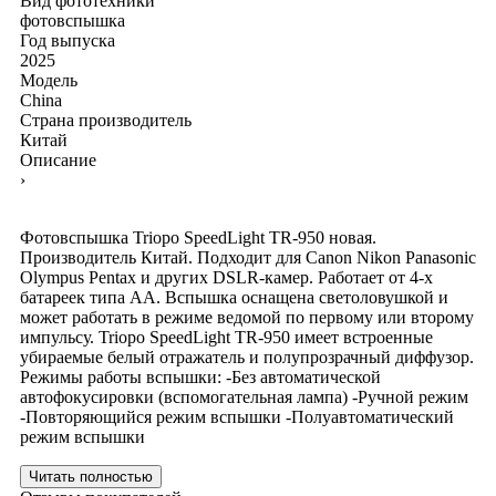
Вид фототехники
фотовспышка
Год выпуска
2025
Модель
China
Страна производитель
Китай
Описание
›
Фотовспышка Triopo SpeedLight TR-950 новая.
Производитель Китай. Подходит для Canon Nikon Panasonic
Olympus Pentax и других DSLR-камер. Работает от 4-х
батареек типа АА. Вспышка оснащена светоловушкой и
может работать в режиме ведомой по первому или второму
импульсу. Triopo SpeedLight TR-950 имеет встроенные
убираемые белый отражатель и полупрозрачный диффузор.
Режимы работы вспышки: -Без автоматической
автофокусировки (вспомогательная лампа) -Ручной режим
-Повторяющийся режим вспышки -Полуавтоматический
режим вспышки
Читать полностью