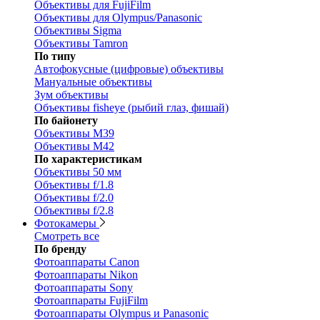
Объективы для FujiFilm
Объективы для Olympus/Panasonic
Объективы Sigma
Объективы Tamron
По типу
Автофокусные (цифровые) объективы
Мануальные объективы
Зум объективы
Объективы fisheye (рыбий глаз, фишай)
По байонету
Объективы M39
Объективы M42
По характеристикам
Объективы 50 мм
Объективы f/1.8
Объективы f/2.0
Объективы f/2.8
Фотокамеры
Смотреть все
По бренду
Фотоаппараты Canon
Фотоаппараты Nikon
Фотоаппараты Sony
Фотоаппараты FujiFilm
Фотоаппараты Olympus и Panasonic