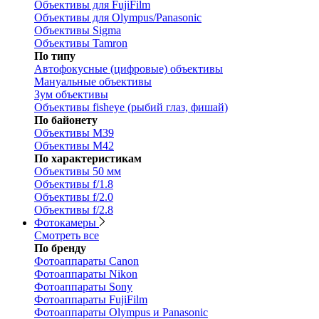
Объективы для FujiFilm
Объективы для Olympus/Panasonic
Объективы Sigma
Объективы Tamron
По типу
Автофокусные (цифровые) объективы
Мануальные объективы
Зум объективы
Объективы fisheye (рыбий глаз, фишай)
По байонету
Объективы M39
Объективы M42
По характеристикам
Объективы 50 мм
Объективы f/1.8
Объективы f/2.0
Объективы f/2.8
Фотокамеры
Смотреть все
По бренду
Фотоаппараты Canon
Фотоаппараты Nikon
Фотоаппараты Sony
Фотоаппараты FujiFilm
Фотоаппараты Olympus и Panasonic