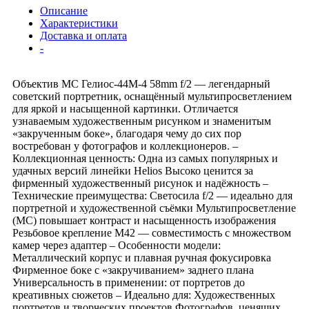
Описание
Характеристики
Доставка и оплата
-
Объектив МС Гелиос-44М-4 58mm f/2 — легендарный
советский портретник, оснащённый мультипросветлением
для яркой и насыщенной картинки. Отличается
узнаваемым художественным рисунком и знаменитым
«закрученным боке», благодаря чему до сих пор
востребован у фотографов и коллекционеров. –
Коллекционная ценность: Одна из самых популярных и
удачных версий линейки Helios Высоко ценится за
фирменный художественный рисунок и надёжность –
Технические преимущества: Светосила f/2 — идеально для
портретной и художественной съёмки Мультипросветление
(МС) повышает контраст и насыщенность изображения
Резьбовое крепление М42 — совместимость с множеством
камер через адаптер – Особенности модели:
Металлический корпус и плавная ручная фокусировка
Фирменное боке с «закручиванием» заднего плана
Универсальность в применении: от портретов до
креативных сюжетов – Идеально для: Художественных
портретов и творческих проектов Фотографов, ценящих