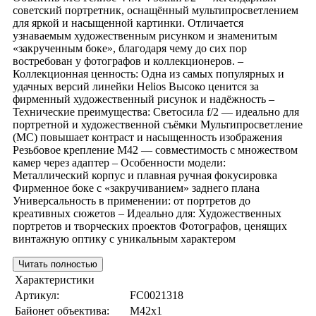
советский портретник, оснащённый мультипросветлением
для яркой и насыщенной картинки. Отличается
узнаваемым художественным рисунком и знаменитым
«закрученным боке», благодаря чему до сих пор
востребован у фотографов и коллекционеров. –
Коллекционная ценность: Одна из самых популярных и
удачных версий линейки Helios Высоко ценится за
фирменный художественный рисунок и надёжность –
Технические преимущества: Светосила f/2 — идеально для
портретной и художественной съёмки Мультипросветление
(МС) повышает контраст и насыщенность изображения
Резьбовое крепление М42 — совместимость с множеством
камер через адаптер – Особенности модели:
Металлический корпус и плавная ручная фокусировка
Фирменное боке с «закручиванием» заднего плана
Универсальность в применении: от портретов до
креативных сюжетов – Идеально для: Художественных
портретов и творческих проектов Фотографов, ценящих
винтажную оптику с уникальным характером
Читать полностью
Характеристики
Артикул:
FC0021318
Байонет объектива:
M42x1