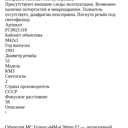
Присутствуют внешние следы эксплуатации. Возможно
наличие потертостей и микроцарапин. Толкатель
отсутствует, диафрагма неисправна. Погнута резьба под
светофильтр.
Артикул
FC0021318
Байонет объектива
M42x1
Год выпуска
1991
Диаметр резьбы
52
Модель
КМЗ
Светосила
2
Страна производитель
СССР
Фокусное расстояние
58
Описание
›
Объектив МС Гелиос-44М-4 58mm f/2 — легендарный