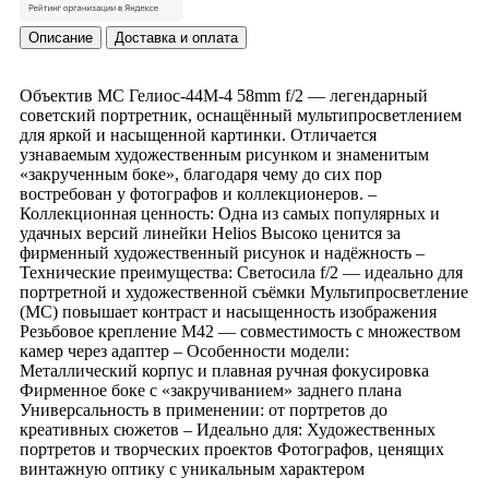
Описание
Доставка и оплата
Объектив МС Гелиос-44М-4 58mm f/2 — легендарный
советский портретник, оснащённый мультипросветлением
для яркой и насыщенной картинки. Отличается
узнаваемым художественным рисунком и знаменитым
«закрученным боке», благодаря чему до сих пор
востребован у фотографов и коллекционеров. –
Коллекционная ценность: Одна из самых популярных и
удачных версий линейки Helios Высоко ценится за
фирменный художественный рисунок и надёжность –
Технические преимущества: Светосила f/2 — идеально для
портретной и художественной съёмки Мультипросветление
(МС) повышает контраст и насыщенность изображения
Резьбовое крепление М42 — совместимость с множеством
камер через адаптер – Особенности модели:
Металлический корпус и плавная ручная фокусировка
Фирменное боке с «закручиванием» заднего плана
Универсальность в применении: от портретов до
креативных сюжетов – Идеально для: Художественных
портретов и творческих проектов Фотографов, ценящих
винтажную оптику с уникальным характером