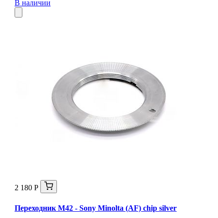
В наличии
2 180 Р
Переходник M42 - Sony Minolta (AF) chip silver