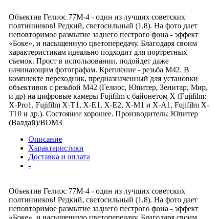
Объектив Гелиос 77М-4 - один из лучших советских
полтинников! Редкий, светосильный (1,8). На фото дает
неповторимое размытие заднего пестрого фона - эффект
«Боке», и насыщенную цветопередачу. Благодаря своим
характеристикам идеально подходит для портретных
съемок. Прост в использовании, подойдет даже
начинающим фотографам. Крепление - резьба М42. В
комплекте переходник, предназначенный для установки
объективов с резьбой М42 (Гелиос, Юпитер, Зенитар, Мир,
и др) на цифровые камеры Fujifilm с байонетом Х (Fujifilm:
X-Pro1, Fujifilm X-T1, X-E1, X-E2, X-M1 и X-A1, Fujifilm X-
T10 и др.). Состояние хорошее. Производитель: Юпитер
(Валдай)/ВОМЗ
Описание
Характеристики
Доставка и оплата
-
Объектив Гелиос 77М-4 - один из лучших советских
полтинников! Редкий, светосильный (1,8). На фото дает
неповторимое размытие заднего пестрого фона - эффект
«Боке», и насыщенную цветопередачу. Благодаря своим