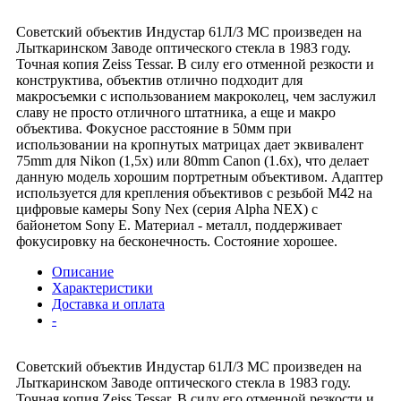
Советский объектив Индустар 61Л/З МС произведен на
Лыткаринском Заводе оптического стекла в 1983 году.
Точная копия Zeiss Tessar. В силу его отменной резкости и
конструктива, объектив отлично подходит для
макросъемки с использованием макроколец, чем заслужил
славу не просто отличного штатника, а еще и макро
объектива. Фокусное расстояние в 50мм при
использовании на кропнутых матрицах дает эквивалент
75mm для Nikon (1,5x) или 80mm Canon (1.6x), что делает
данную модель хорошим портретным объективом. Адаптер
используется для крепления объективов с резьбой M42 на
цифровые камеры Sony Nex (серия Alpha NEX) с
байонетом Sony E. Материал - металл, поддерживает
фокусировку на бесконечность. Состояние хорошее.
Описание
Характеристики
Доставка и оплата
-
Советский объектив Индустар 61Л/З МС произведен на
Лыткаринском Заводе оптического стекла в 1983 году.
Точная копия Zeiss Tessar. В силу его отменной резкости и