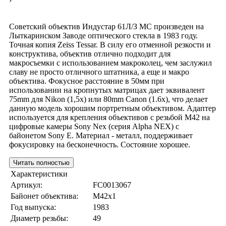
›
Советский объектив Индустар 61Л/З МС произведен на
Лыткаринском Заводе оптического стекла в 1983 году.
Точная копия Zeiss Tessar. В силу его отменной резкости и
конструктива, объектив отлично подходит для
макросъемки с использованием макроколец, чем заслужил
славу не просто отличного штатника, а еще и макро
объектива. Фокусное расстояние в 50мм при
использовании на кропнутых матрицах дает эквивалент
75mm для Nikon (1,5x) или 80mm Canon (1.6x), что делает
данную модель хорошим портретным объективом. Адаптер
используется для крепления объективов с резьбой M42 на
цифровые камеры Sony Nex (серия Alpha NEX) с
байонетом Sony E. Материал - металл, поддерживает
фокусировку на бесконечность. Состояние хорошее.
Читать полностью
Характеристики
Артикул:
FC0013067
Байонет объектива:
M42x1
Год выпуска:
1983
Диаметр резьбы:
49