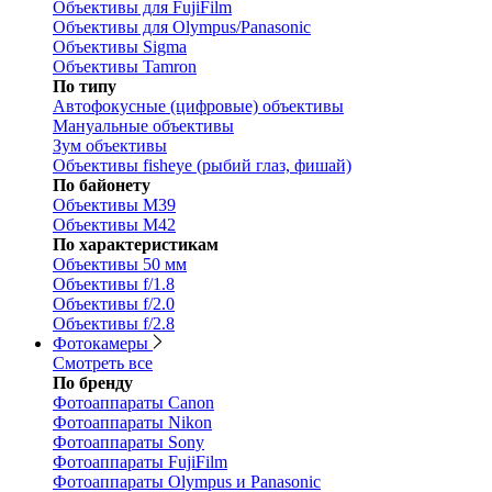
Объективы для FujiFilm
Объективы для Olympus/Panasonic
Объективы Sigma
Объективы Tamron
По типу
Автофокусные (цифровые) объективы
Мануальные объективы
Зум объективы
Объективы fisheye (рыбий глаз, фишай)
По байонету
Объективы M39
Объективы M42
По характеристикам
Объективы 50 мм
Объективы f/1.8
Объективы f/2.0
Объективы f/2.8
Фотокамеры
Смотреть все
По бренду
Фотоаппараты Canon
Фотоаппараты Nikon
Фотоаппараты Sony
Фотоаппараты FujiFilm
Фотоаппараты Olympus и Panasonic