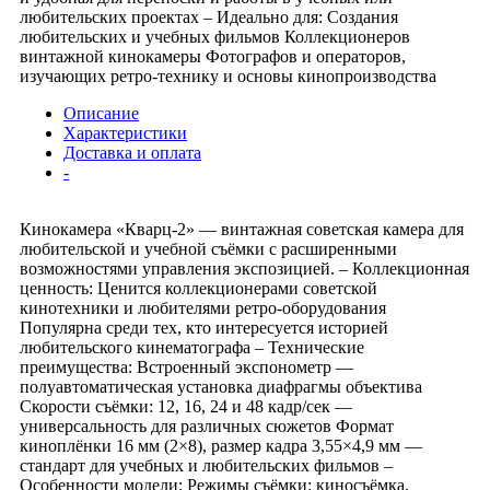
любительских проектах – Идеально для: Создания
любительских и учебных фильмов Коллекционеров
винтажной кинокамеры Фотографов и операторов,
изучающих ретро-технику и основы кинопроизводства
Описание
Характеристики
Доставка и оплата
-
Кинокамера «Кварц-2» — винтажная советская камера для
любительской и учебной съёмки с расширенными
возможностями управления экспозицией. – Коллекционная
ценность: Ценится коллекционерами советской
кинотехники и любителями ретро-оборудования
Популярна среди тех, кто интересуется историей
любительского кинематографа – Технические
преимущества: Встроенный экспонометр —
полуавтоматическая установка диафрагмы объектива
Скорости съёмки: 12, 16, 24 и 48 кадр/сек —
универсальность для различных сюжетов Формат
киноплёнки 16 мм (2×8), размер кадра 3,55×4,9 мм —
стандарт для учебных и любительских фильмов –
Особенности модели: Режимы съёмки: киносъёмка,