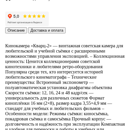
Описание
Доставка и оплата
Кинокамера «Кварц-2» — винтажная советская камера для
любительской и учебной съёмки с расширенными
возможностями управления экспозицией. – Коллекционная
ценность: Ценится коллекционерами советской
кинотехники и любителями ретро-оборудования
Популярна среди тех, кто интересуется историей
любительского кинематографа – Технические
преимущества: Встроенный экспонометр —
полуавтоматическая установка диафрагмы объектива
Скорости съёмки: 12, 16, 24 и 48 кадр/сек —
универсальность для различных сюжетов Формат
киноплёнки 16 мм (2×8), размер кадра 3,55×4,9 мм —
стандарт для учебных и любительских фильмов –
Особенности модели: Режимы съёмки: киносъёмка,
покадровая съёмка и самосъёмка Прочный корпус —
долговечность и надёжность при эксплуатации Компактная
и удобная для переноски и работы в учебных или