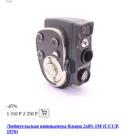
-45%
1 310 Р
2 350 Р
Любительская кинокамера Кварц 2х8S-1M (СССР,
1976)