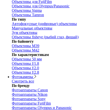
Объективы для FujiFilm
Объективы для Olympus/Panasonic
Объективы Sigma
Объективы Tamron
По типу
Автофокусные (цифровые) объективы
Мануальные объективы
Зум объективы
Объективы fisheye (рыбий глаз, фишай)
По байонету
Объективы M39
Объективы M42
По характеристикам
Объективы 50 мм
Объективы f/1.8
Объективы f/2.0
Объективы f/2.8
Фотокамеры
Смотреть все
По бренду
Фотоаппараты Canon
Фотоаппараты Nikon
Фотоаппараты Sony
Фотоаппараты FujiFilm
Фотоаппараты Olympus и Panasonic