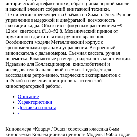
исторический артефакт эпохи, образец инженерной мысли
и важный элемент собраний винтажной техники.
Технические преимущества Съёмка на 8‑мм плёнку. Ручное
управление выдержкой и диафрагмой, возможность
фиксации кадра. Объектив с фокусным расстоянием ~9–
12 мм, светосила f/1.8–f/2.8. Механический привод от
пружинного двигателя или ручного вращения.
Особенности модели Металлический корпус с
эргономичными органами управления. Встроенный
видоискатель с дальномером. Съёмная кассета, ручная
перемотка. Компактные размеры, надёжность конструкции.
Идеально для Коллекционеров, кинолюбителей и
исследователей аналоговой съёмки. Подойдёт для
воссоздания ретро‑видео, творческих экспериментов с
плёнкой и изучения принципов классической
кинооператорской работы.
Описание
Характеристики
Доставка и оплата
-
Кинокамера «Кварц» / Quarz: советская классика 8‑мм
киносъёмки Коллекционная ценность Модель 1960‑х годов