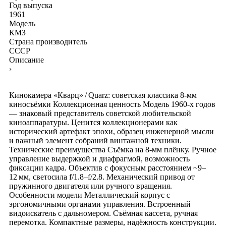
Год выпуска
1961
Модель
КМЗ
Страна производитель
СССР
Описание
›
Кинокамера «Кварц» / Quarz: советская классика 8‑мм
киносъёмки Коллекционная ценность Модель 1960‑х годов
— знаковый представитель советской любительской
киноаппаратуры. Ценится коллекционерами как
исторический артефакт эпохи, образец инженерной мысли
и важный элемент собраний винтажной техники.
Технические преимущества Съёмка на 8‑мм плёнку. Ручное
управление выдержкой и диафрагмой, возможность
фиксации кадра. Объектив с фокусным расстоянием ~9–
12 мм, светосила f/1.8–f/2.8. Механический привод от
пружинного двигателя или ручного вращения.
Особенности модели Металлический корпус с
эргономичными органами управления. Встроенный
видоискатель с дальномером. Съёмная кассета, ручная
перемотка. Компактные размеры, надёжность конструкции.