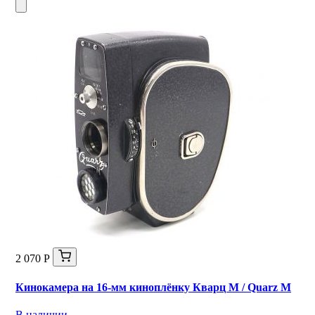
2 070 Р
Кинокамера на 16-мм киноплёнку Кварц M / Quarz М
В наличии