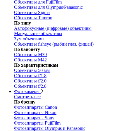
Объективы для FujiFilm
Объективы для Olympus/Panasonic
Объективы Sigma
Объективы Tamron
По типу
Автофокусные (цифровые) объективы
Мануальные объективы
Зум объективы
Объективы fisheye (рыбий глаз, фишай)
По байонету
Объективы M39
Объективы M42
По характеристикам
Объективы 50 мм
Объективы f/1.8
Объективы f/2.0
Объективы f/2.8
Фотокамеры
Смотреть все
По бренду
Фотоаппараты Canon
Фотоаппараты Nikon
Фотоаппараты Sony
Фотоаппараты FujiFilm
Фотоаппараты Olympus и Panasonic