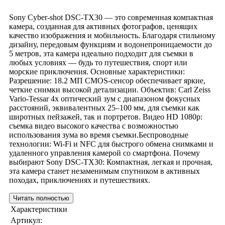
Sony Cyber-shot DSC-TX30 — это современная компактная
камера, созданная для активных фотографов, ценящих
качество изображения и мобильность. Благодаря стильному
дизайну, передовым функциям и водонепроницаемости до
5 метров, эта камера идеально подходит для съемки в
любых условиях — будь то путешествия, спорт или
морские приключения. Основные характеристики:
Разрешение: 18.2 МП CMOS-сенсор обеспечивает яркие,
четкие снимки высокой детализации. Объектив: Carl Zeiss
Vario-Tessar 4x оптический зум с диапазоном фокусных
расстояний, эквивалентных 25–100 мм, для съемки как
широтных пейзажей, так и портретов. Видео HD 1080p:
съемка видео высокого качества с возможностью
использования зума во время съемки.Беспроводные
технологии: Wi-Fi и NFC для быстрого обмена снимками и
удаленного управления камерой со смартфона. Почему
выбирают Sony DSC-TX30: Компактная, легкая и прочная,
эта камера станет незаменимым спутником в активных
походах, приключениях и путешествиях.
Читать полностью
Характеристики
Артикул: