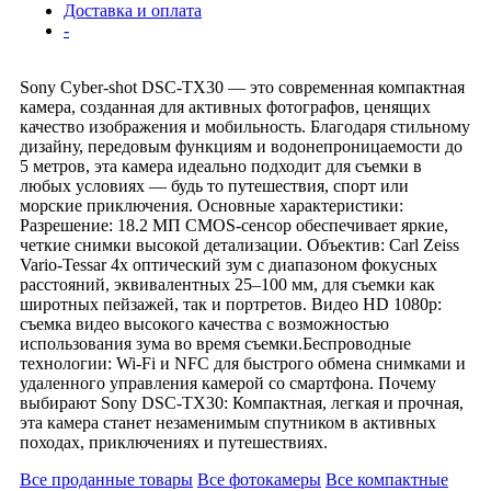
Доставка и оплата
-
Sony Cyber-shot DSC-TX30 — это современная компактная
камера, созданная для активных фотографов, ценящих
качество изображения и мобильность. Благодаря стильному
дизайну, передовым функциям и водонепроницаемости до
5 метров, эта камера идеально подходит для съемки в
любых условиях — будь то путешествия, спорт или
морские приключения. Основные характеристики:
Разрешение: 18.2 МП CMOS-сенсор обеспечивает яркие,
четкие снимки высокой детализации. Объектив: Carl Zeiss
Vario-Tessar 4x оптический зум с диапазоном фокусных
расстояний, эквивалентных 25–100 мм, для съемки как
широтных пейзажей, так и портретов. Видео HD 1080p:
съемка видео высокого качества с возможностью
использования зума во время съемки.Беспроводные
технологии: Wi-Fi и NFC для быстрого обмена снимками и
удаленного управления камерой со смартфона. Почему
выбирают Sony DSC-TX30: Компактная, легкая и прочная,
эта камера станет незаменимым спутником в активных
походах, приключениях и путешествиях.
Все проданные товары
Все фотокамеры
Все компактные