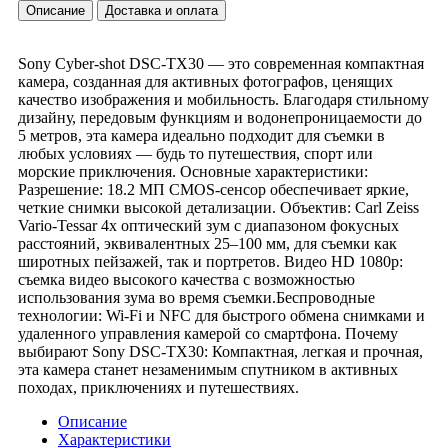
Описание
Доставка и оплата
Sony Cyber-shot DSC-TX30 — это современная компактная
камера, созданная для активных фотографов, ценящих
качество изображения и мобильность. Благодаря стильному
дизайну, передовым функциям и водонепроницаемости до
5 метров, эта камера идеально подходит для съемки в
любых условиях — будь то путешествия, спорт или
морские приключения. Основные характеристики:
Разрешение: 18.2 МП CMOS-сенсор обеспечивает яркие,
четкие снимки высокой детализации. Объектив: Carl Zeiss
Vario-Tessar 4x оптический зум с диапазоном фокусных
расстояний, эквивалентных 25–100 мм, для съемки как
широтных пейзажей, так и портретов. Видео HD 1080p:
съемка видео высокого качества с возможностью
использования зума во время съемки.Беспроводные
технологии: Wi-Fi и NFC для быстрого обмена снимками и
удаленного управления камерой со смартфона. Почему
выбирают Sony DSC-TX30: Компактная, легкая и прочная,
эта камера станет незаменимым спутником в активных
походах, приключениях и путешествиях.
Описание
Характеристики