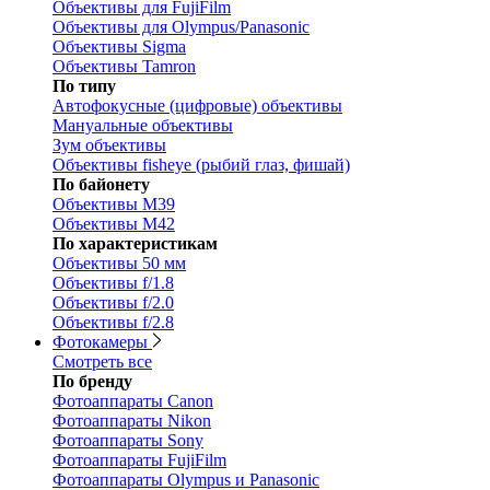
Объективы для FujiFilm
Объективы для Olympus/Panasonic
Объективы Sigma
Объективы Tamron
По типу
Автофокусные (цифровые) объективы
Мануальные объективы
Зум объективы
Объективы fisheye (рыбий глаз, фишай)
По байонету
Объективы M39
Объективы M42
По характеристикам
Объективы 50 мм
Объективы f/1.8
Объективы f/2.0
Объективы f/2.8
Фотокамеры
Смотреть все
По бренду
Фотоаппараты Canon
Фотоаппараты Nikon
Фотоаппараты Sony
Фотоаппараты FujiFilm
Фотоаппараты Olympus и Panasonic