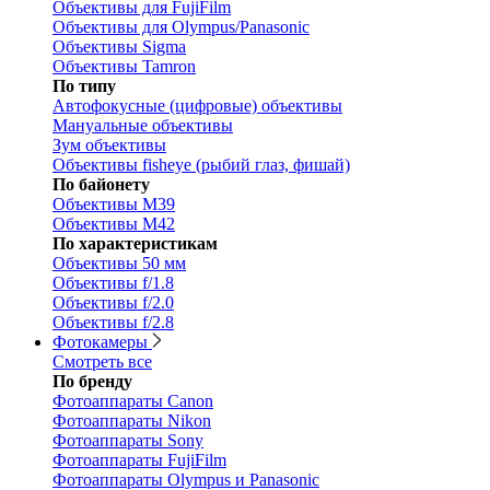
Объективы для FujiFilm
Объективы для Olympus/Panasonic
Объективы Sigma
Объективы Tamron
По типу
Автофокусные (цифровые) объективы
Мануальные объективы
Зум объективы
Объективы fisheye (рыбий глаз, фишай)
По байонету
Объективы M39
Объективы M42
По характеристикам
Объективы 50 мм
Объективы f/1.8
Объективы f/2.0
Объективы f/2.8
Фотокамеры
Смотреть все
По бренду
Фотоаппараты Canon
Фотоаппараты Nikon
Фотоаппараты Sony
Фотоаппараты FujiFilm
Фотоаппараты Olympus и Panasonic