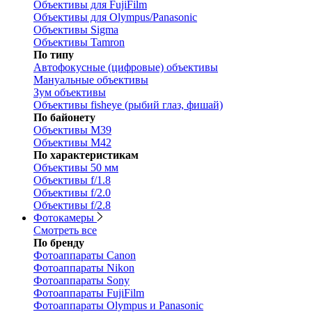
Объективы для FujiFilm
Объективы для Olympus/Panasonic
Объективы Sigma
Объективы Tamron
По типу
Автофокусные (цифровые) объективы
Мануальные объективы
Зум объективы
Объективы fisheye (рыбий глаз, фишай)
По байонету
Объективы M39
Объективы M42
По характеристикам
Объективы 50 мм
Объективы f/1.8
Объективы f/2.0
Объективы f/2.8
Фотокамеры
Смотреть все
По бренду
Фотоаппараты Canon
Фотоаппараты Nikon
Фотоаппараты Sony
Фотоаппараты FujiFilm
Фотоаппараты Olympus и Panasonic