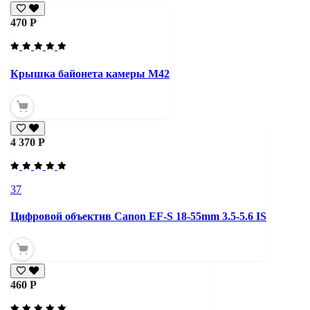
470 Р
Крышка байонета камеры М42
4 370 Р
37
Цифровой объектив Canon EF-S 18-55mm 3.5-5.6 IS
460 Р