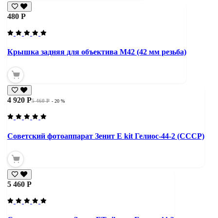
480 Р
Крышка задняя для объектива М42 (42 мм резьба)
4 920 Р
5 460 Р
- 20 %
Советский фотоаппарат Зенит Е kit Гелиос-44-2 (СССР)
5 460 Р