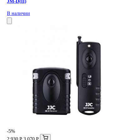
JM-D(II)
В наличии
-5%
2 930 Р
3 070 Р