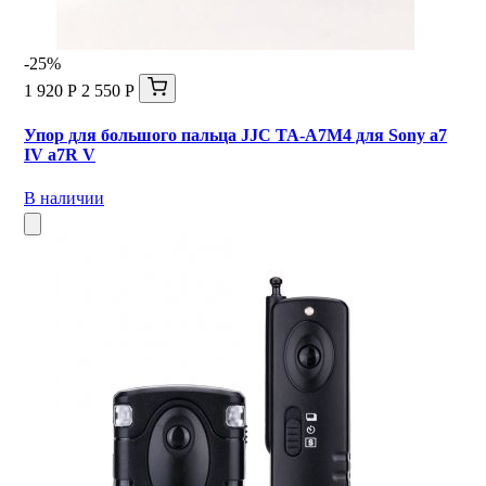
-25%
1 920 Р
2 550 Р
Упор для большого пальца JJC TA-A7M4 для Sony a7
IV a7R V
В наличии