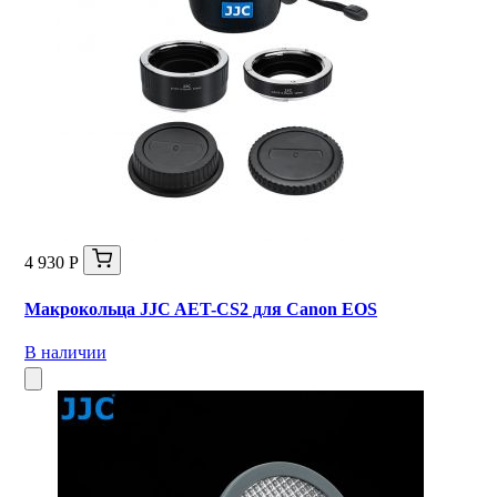
4 930 Р
Макрокольца JJC AET-CS2 для Canon EOS
В наличии