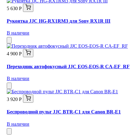
5 630 Р
Рукоятка JJC HG-RX1RM3 для Sony RX1R III
В наличии
4 900 Р
Переходник автофокусный JJC EOS-EOS-R CA-EF_RF
В наличии
3 920 Р
Беспроводной пульт JJC BTR-C1 для Canon BR-E1
В наличии