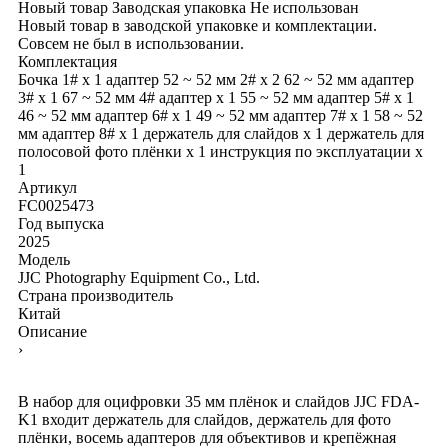
Новый товар
Заводская упаковка
Не использован
Новый товар в заводской упаковке и комплектации.
Совсем не был в использовании.
Комплектация
Бочка 1# x 1
адаптер 52 ~ 52 мм 2# x 2
62 ~ 52 мм адаптер
3# x 1
67 ~ 52 мм 4# адаптер x 1
55 ~ 52 мм адаптер 5# x 1
46 ~ 52 мм адаптер 6# x 1
49 ~ 52 мм адаптер 7# x 1
58 ~ 52
мм адаптер 8# x 1
держатель для слайдов x 1
держатель для
полосовой фото плёнки x 1
инструкция по эксплуатации x
1
Артикул
FC0025473
Год выпуска
2025
Модель
JJC Photography Equipment Co., Ltd.
Страна производитель
Китай
Описание
›
В набор для оцифровки 35 мм плёнок и слайдов JJC FDA-
K1 входит держатель для слайдов, держатель для фото
плёнки, восемь адаптеров для объективов и крепёжная