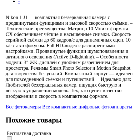
-
Nikon 1 J1 — компактная беззеркальная камера с
продвинутыми функциями и высокой скоростью съёмки. –
Технические преимущества: Матрица 10 Мпикс формата
CX обеспечивает чёткие и насыщенные снимки. Скорость
серийной съёмки до 60 кадров/с для динамичных сцен, 10
к/с с автофокусом. Full HD-видео с расширенными
настройками. Продвинутые функции шумоподавления и
активного освещения (Active D-lightning). – Особенности
модели: 3" ЖК-дисплей с удобным разрешением для
просмотра. Режимы Smart Photo Selector и Motion Snapshot
для творчества без усилий. Компактный корпус — идеален
для повседневной съёмки и путешествий. – Идеально для:
Любителей беззеркальных камер, ищущих быструю и
лёгкую в управлении модель. Тех, кто ценит качество
изображения и скорость в компактном формате.
Все фотокамеры
Все компактные цифровые фотоаппараты
Похожие товары
Бесплатная доставка