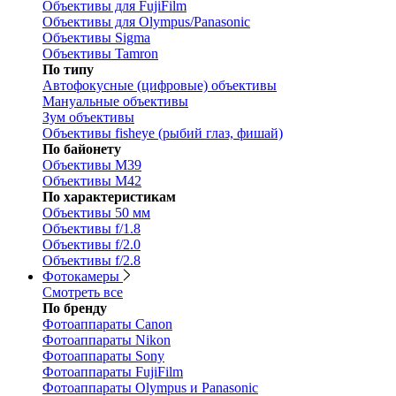
Объективы для FujiFilm
Объективы для Olympus/Panasonic
Объективы Sigma
Объективы Tamron
По типу
Автофокусные (цифровые) объективы
Мануальные объективы
Зум объективы
Объективы fisheye (рыбий глаз, фишай)
По байонету
Объективы M39
Объективы M42
По характеристикам
Объективы 50 мм
Объективы f/1.8
Объективы f/2.0
Объективы f/2.8
Фотокамеры
Смотреть все
По бренду
Фотоаппараты Canon
Фотоаппараты Nikon
Фотоаппараты Sony
Фотоаппараты FujiFilm
Фотоаппараты Olympus и Panasonic