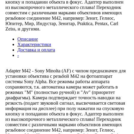
кнопку и попадании объекта в фокус. Адаптер выполнен
из высокопрочного металлического сплава! Переходник
совместим с различными марками объективов имеющих
резьбовое соединение M42, например: Зенит, Гелиос,
Юпитер, Мир, Индустар, Зенитар, Praktica, Pentax, Carl
Zeiss, и другими.
Описание
Характеристики
Доставка и оплата
-
Adapter M42 - Sony Minolta (AF) с чипом предназначен для
установки объектива с резьбой М42 на фотоаппарат
системы Sony Alpha. Все режимы работы аппарата
сохраняются, т.к. автоматика камеры может работать в
режимах "М" (полностью ручной) и "Av" (приоритет
диафрагмы). Камера подтверждает точность наводки на
резкость (подает звуковой сигнал, высвечивается световая
информация на дисплее) при полу нажатии на спусковую
кнопку и попадании объекта в фокус. Адаптер выполнен
из высокопрочного металлического сплава! Переходник
совместим с различными марками объективов имеющих
резьбовое соединение M42, например: Зенит, Гелиос,