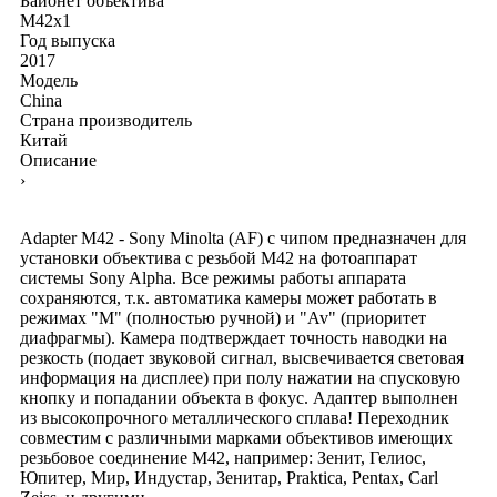
Байонет объектива
M42x1
Год выпуска
2017
Модель
China
Страна производитель
Китай
Описание
›
Adapter M42 - Sony Minolta (AF) с чипом предназначен для
установки объектива с резьбой М42 на фотоаппарат
системы Sony Alpha. Все режимы работы аппарата
сохраняются, т.к. автоматика камеры может работать в
режимах "М" (полностью ручной) и "Av" (приоритет
диафрагмы). Камера подтверждает точность наводки на
резкость (подает звуковой сигнал, высвечивается световая
информация на дисплее) при полу нажатии на спусковую
кнопку и попадании объекта в фокус. Адаптер выполнен
из высокопрочного металлического сплава! Переходник
совместим с различными марками объективов имеющих
резьбовое соединение M42, например: Зенит, Гелиос,
Юпитер, Мир, Индустар, Зенитар, Praktica, Pentax, Carl