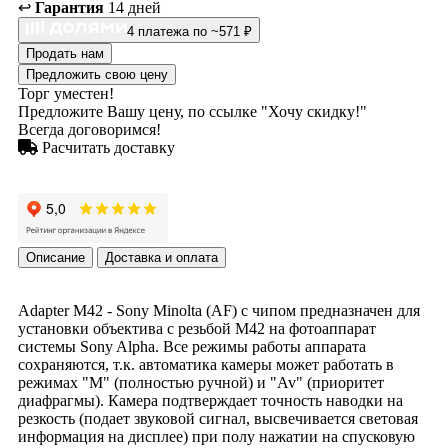
↩️
Гарантия
14 дней
4 платежа по ~571 ₽
Продать нам
Предложить свою цену
Торг уместен!
Предложите Вашу цену, по ссылке "Хочу скидку!"
Всегда договоримся!
Расчитать доставку
Описание
Доставка и оплата
Adapter M42 - Sony Minolta (AF) с чипом предназначен для
установки объектива с резьбой М42 на фотоаппарат
системы Sony Alpha. Все режимы работы аппарата
сохраняются, т.к. автоматика камеры может работать в
режимах "М" (полностью ручной) и "Av" (приоритет
диафрагмы). Камера подтверждает точность наводки на
резкость (подает звуковой сигнал, высвечивается световая
информация на дисплее) при полу нажатии на спусковую