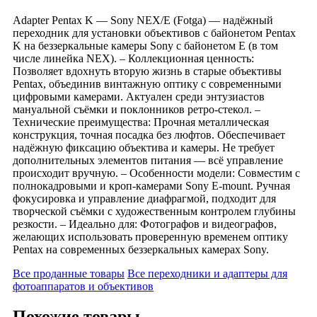
Adapter Pentax K — Sony NEX/E (Fotga) — надёжный
переходник для установки объективов с байонетом Pentax
K на беззеркальные камеры Sony с байонетом E (в том
числе линейка NEX). – Коллекционная ценность:
Позволяет вдохнуть вторую жизнь в старые объективы
Pentax, объединив винтажную оптику с современными
цифровыми камерами. Актуален среди энтузиастов
мануальной съёмки и поклонников ретро-стекол. –
Технические преимущества: Прочная металлическая
конструкция, точная посадка без люфтов. Обеспечивает
надёжную фиксацию объектива и камеры. Не требует
дополнительных элементов питания — всё управление
происходит вручную. – Особенности модели: Совместим с
полнокадровыми и кроп-камерами Sony E-mount. Ручная
фокусировка и управление диафрагмой, подходит для
творческой съёмки с художественным контролем глубины
резкости. – Идеально для: Фотографов и видеографов,
желающих использовать проверенную временем оптику
Pentax на современных беззеркальных камерах Sony.
Все проданные товары
Все переходники и адаптеры для
фотоаппаратов и объективов
Похожие товары