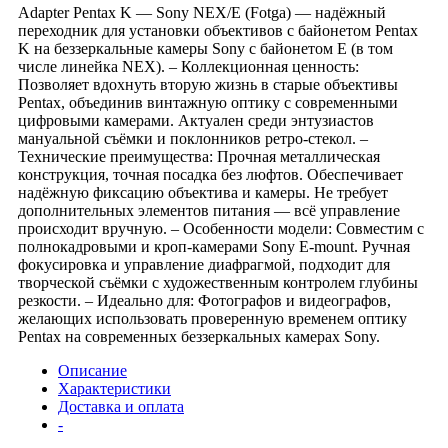
Adapter Pentax K — Sony NEX/E (Fotga) — надёжный
переходник для установки объективов с байонетом Pentax
K на беззеркальные камеры Sony с байонетом E (в том
числе линейка NEX). – Коллекционная ценность:
Позволяет вдохнуть вторую жизнь в старые объективы
Pentax, объединив винтажную оптику с современными
цифровыми камерами. Актуален среди энтузиастов
мануальной съёмки и поклонников ретро-стекол. –
Технические преимущества: Прочная металлическая
конструкция, точная посадка без люфтов. Обеспечивает
надёжную фиксацию объектива и камеры. Не требует
дополнительных элементов питания — всё управление
происходит вручную. – Особенности модели: Совместим с
полнокадровыми и кроп-камерами Sony E-mount. Ручная
фокусировка и управление диафрагмой, подходит для
творческой съёмки с художественным контролем глубины
резкости. – Идеально для: Фотографов и видеографов,
желающих использовать проверенную временем оптику
Pentax на современных беззеркальных камерах Sony.
Описание
Характеристики
Доставка и оплата
-