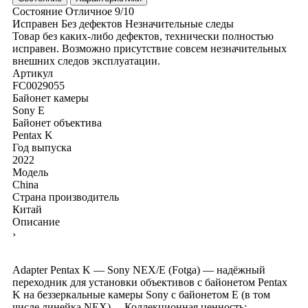
Состояние
Отличное
9/10
Исправен
Без дефектов
Незначительные следы
Товар без каких-либо дефектов, технически полностью
исправен. Возможно присутствие совсем незначительных
внешних следов эксплуатации.
Артикул
FC0029055
Байонет камеры
Sony E
Байонет объектива
Pentax K
Год выпуска
2022
Модель
China
Страна производитель
Китай
Описание
›
Adapter Pentax K — Sony NEX/E (Fotga) — надёжный
переходник для установки объективов с байонетом Pentax
K на беззеркальные камеры Sony с байонетом E (в том
числе линейка NEX). – Коллекционная ценность: