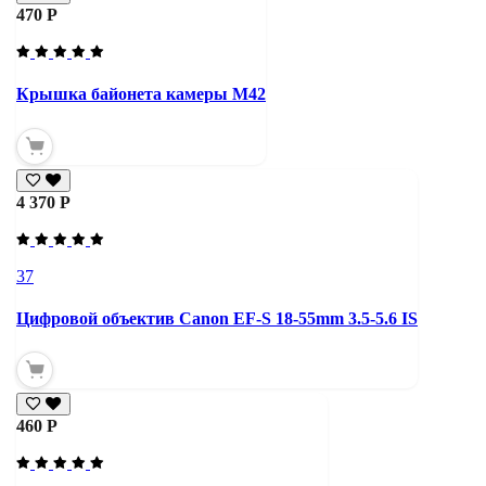
470 Р
Крышка байонета камеры М42
4 370 Р
37
Цифровой объектив Canon EF-S 18-55mm 3.5-5.6 IS
460 Р