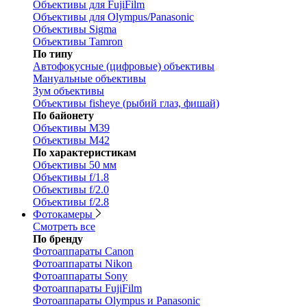
Объективы для FujiFilm
Объективы для Olympus/Panasonic
Объективы Sigma
Объективы Tamron
По типу
Автофокусные (цифровые) объективы
Мануальные объективы
Зум объективы
Объективы fisheye (рыбий глаз, фишай)
По байонету
Объективы M39
Объективы M42
По характеристикам
Объективы 50 мм
Объективы f/1.8
Объективы f/2.0
Объективы f/2.8
Фотокамеры
Смотреть все
По бренду
Фотоаппараты Canon
Фотоаппараты Nikon
Фотоаппараты Sony
Фотоаппараты FujiFilm
Фотоаппараты Olympus и Panasonic